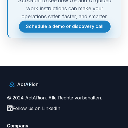
ActARion to see how AR and AI guided
work instructions can make your
operations safer, faster, and smarter.
Schedule a demo or discovery call
Act
AR
ion
© 2024 ActARion. Alle Rechte vorbehalten.
Follow us on LinkedIn
Company