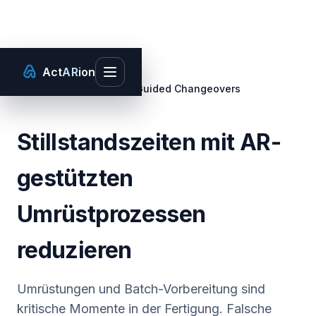
Act
AR
ion
Toggle main menu
Startseite
/
Use Cases
/
AR-Guided Changeovers
Stillstandszeiten mit AR-
gestützten
Umrüstprozessen
reduzieren
Umrüstungen und Batch-Vorbereitung sind
kritische Momente in der Fertigung. Falsche