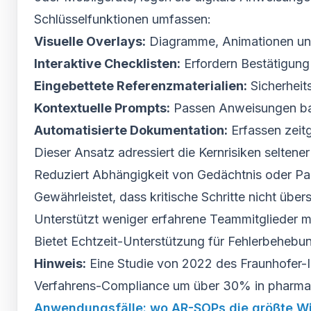
Schlüsselfunktionen umfassen:
Visuelle Overlays:
Diagramme, Animationen und 
Interaktive Checklisten:
Erfordern Bestätigung
Eingebettete Referenzmaterialien:
Sicherheit
Kontextuelle Prompts:
Passen Anweisungen bas
Automatisierte Dokumentation:
Erfassen zeit
Dieser Ansatz adressiert die Kernrisiken seltene
Reduziert Abhängigkeit von Gedächtnis oder Pap
Gewährleistet, dass kritische Schritte nicht üb
Unterstützt weniger erfahrene Teammitglieder m
Bietet Echtzeit-Unterstützung für Fehlerbehebun
Hinweis:
Eine Studie von 2022 des Fraunhofer-I
Verfahrens-Compliance um über 30% in pharmaz
Anwendungsfälle: wo AR-SOPs die größte W