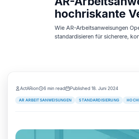
AR-Arbeitsanwe
hochriskante V
Wie AR-Arbeitsanweisungen Opera
standardisieren für sicherere, ko
ActARion
6 min read
Published
18. Juni 2024
AR ARBEITSANWEISUNGEN
STANDARDISIERUNG
HOCH