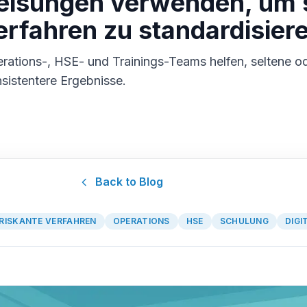
isungen verwenden, um s
erfahren zu standardisier
tions-, HSE- und Trainings-Teams helfen, seltene od
nsistentere Ergebnisse.
Back to Blog
RISKANTE VERFAHREN
OPERATIONS
HSE
SCHULUNG
DIGI