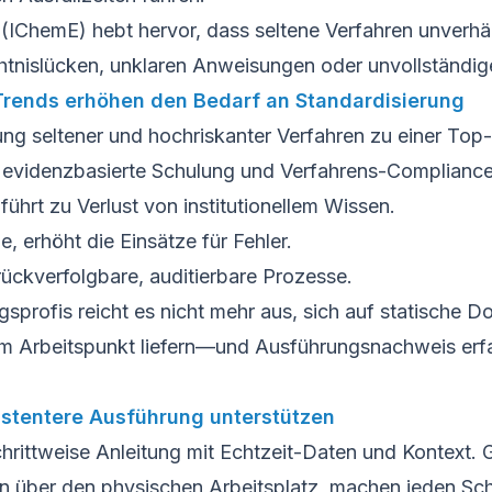
 (IChemE) hebt hervor, dass seltene Verfahren unverhäl
chtnislücken, unklaren Anweisungen oder unvollständi
Trends erhöhen den Bedarf an Standardisierung
ng seltener und hochriskanter Verfahren zu einer Top-
 evidenzbasierte Schulung und Verfahrens-Compliance
führt zu Verlust von institutionellem Wissen.
 erhöht die Einsätze für Fehler.
 rückverfolgbare, auditierbare Prozesse.
sprofis reicht es nicht mehr aus, sich auf statische 
 am Arbeitspunkt liefern—und Ausführungsnachweis erf
istentere Ausführung unterstützen
rittweise Anleitung mit Echtzeit-Daten und Kontext. G
n über den physischen Arbeitsplatz, machen jeden Schri