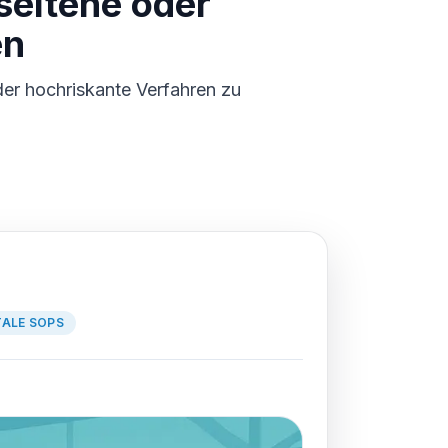
eltene oder
en
er hochriskante Verfahren zu
TALE SOPS