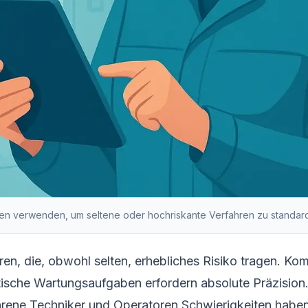
n verwenden, um seltene oder hochriskante Verfahren zu standard
ren, die, obwohl selten, erhebliches Risiko tragen. K
sche Wartungsaufgaben erfordern absolute Präzision.
hrene Techniker und Operatoren Schwierigkeiten haben,