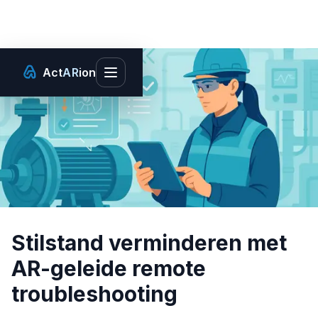
Act
AR
ion
Toggle main menu
Stilstand verminderen met
AR-geleide remote
troubleshooting